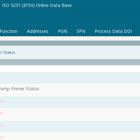
ISO 5231 (EFDI) Online Data Base
/Function
Addresses
PGN
SPN
Process Data DDI
r Status
Pump Primer Status
et
et
et
et