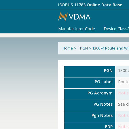
ISOBUS 11783 Online Data Base
Manufacturer Code
Device Class
Home
>
PGN
>
130074 Route and WP 
PGN
1300
PG Label
Route
PG Acronym
Not s
PG Notes
See d
Pgn Notes
Not s
EDP
Not s